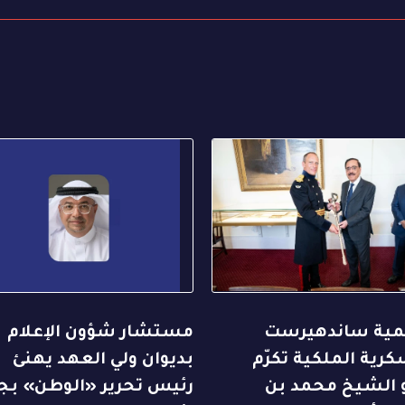
يمية ساندهيرست
مستشار شؤون الإعلام
رية الملكية تكرّم
بديوان ولي العهد يهنئ
الشيخ محمد بن
رئيس تحرير «الوطن» بجا