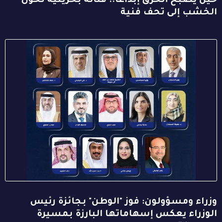
حين يصبح الحرق إبداعاً.. فنانة بحرينية تحوّل
الخشب إلى تحف فنية
وزراء ومسؤولون: فوز "الوطن" بجائزة رئيس
الوزراء يعكس إسهاماتها البارزة بمسيرة