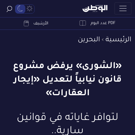
PDF عدد اليوم
ابحث
الأرشيف
الرئيسية
البحرين
«الشورى» يرفض مشروع
قانون نيابياً لتعديل «إيجار
العقارات»
لتوافر غاياته في قوانين
سارية..