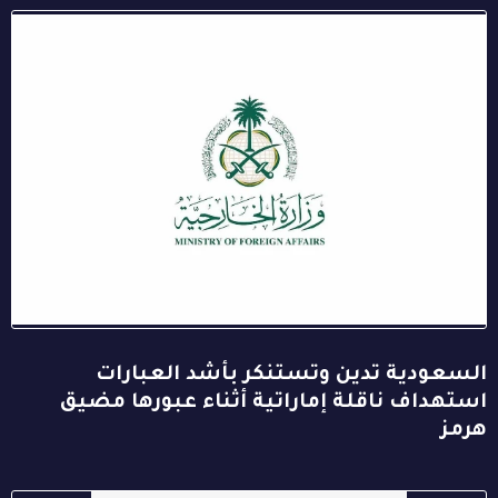
السعودية تدين وتستنكر بأشد العبارات
استهداف ناقلة إماراتية أثناء عبورها مضيق
هرمز