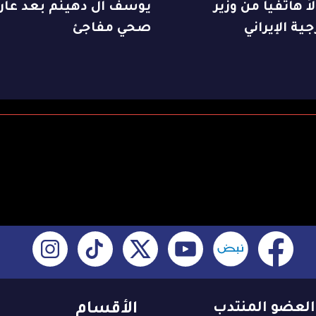
ً هاتفياً من وزير
يوسف آل دهينم بعد عا
جية الإيراني
صحي مفاجئ
العضو المنتدب
الأقسام