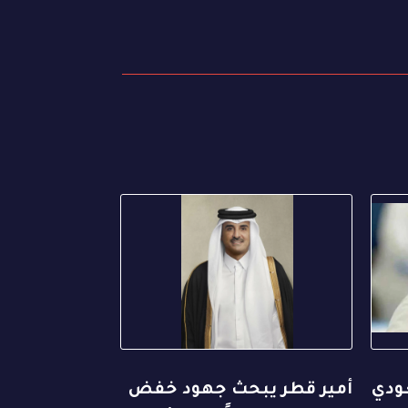
عودي
أمير قطر يبحث جهود خفض