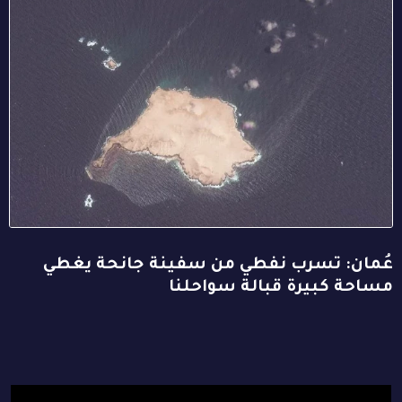
عُمان: تسرب نفطي من سفينة جانحة يغطي
مساحة كبيرة قبالة سواحلنا