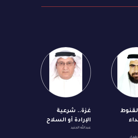
لقنوط
غزة.. شرعية
عداء
الإرادة أو السلاح
عبدالله الجنيد
حمدي