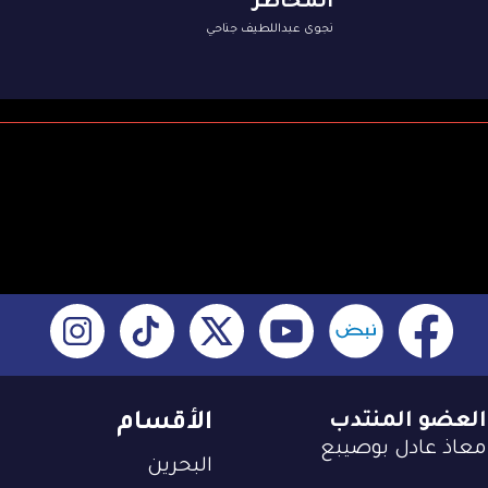
المخاطر
نجوى عبداللطيف جناحي
العضو المنتدب
الأقسام
معاذ عادل بوصيبع
البحرين