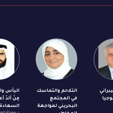
براني
التلاحم والتماسك
اليأس وا
وجيا
في المجتمع
مِنْ ألدّ أ
البحريني لمواجهة
السعادة
د. سعدالله الم