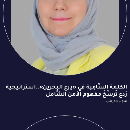
الكلمة السَّامِية في «دِرع البحرين»..استراتيجية
رَدع تُرسِّخُ مفهوم الأمن الشَّامل
سونيا هدريش