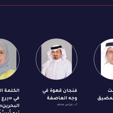
ت
فنجان قهوة في
الكلمة الس
لمضيق
وجه العاصفة
في «دِرع
أ.د. فراس محمد
البحرين»