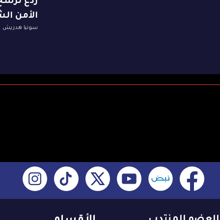
رَدع تُرسّ
الأمن الش
سونيا هدريش