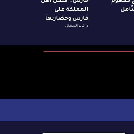
ِخُ مفهوم
فارس.. فضل أهل
َّامل
المملكة على
فارس وحضارتها
د. خالد الحمداني