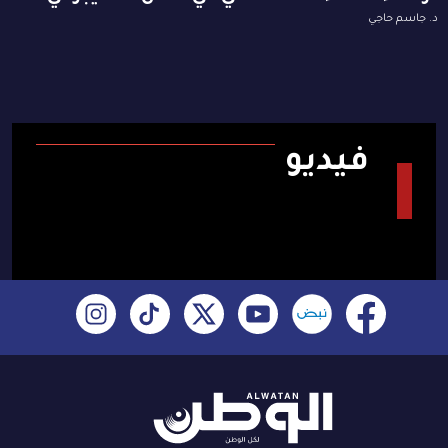
د. جاسم حاجي
فيديو