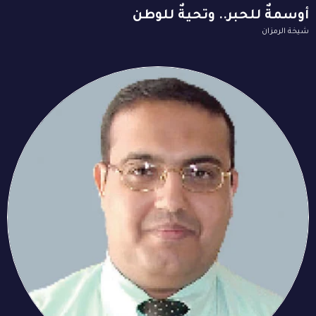
أوسمةٌ للحبر.. وتحيةٌ للوطن
شيخة الرمزان