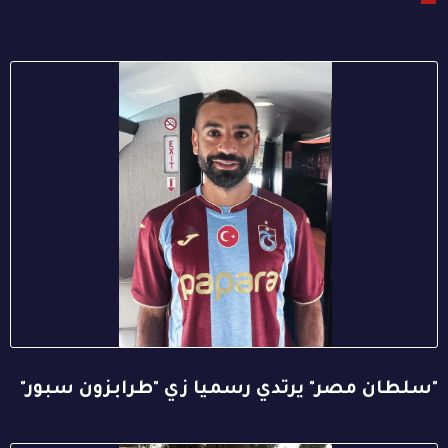
"سلطان مصر" يرتدي رسميا زي "طرابزون سبور"