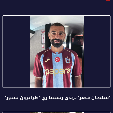
"سلطان مصر" يرتدي رسميا زي "طرابزون سبور"