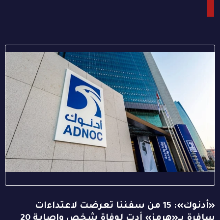
«أدنوك»: 15 من سفننا تعرضت لاعتداءات
سافرة بـ«هرمز» أدت لوفاة شخص وإصابة 20