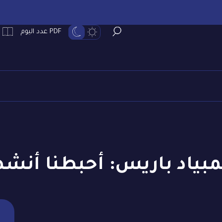
PDF عدد اليوم
مبياد باريس: أحبطنا أنشط