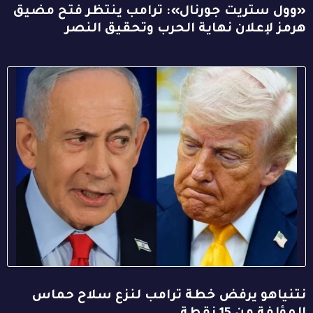
«وول ستريت جورنال»: ترامب ينتظر فتح مضيق
هرمز لإعلان نهاية الحرب وتحقيق النصر
نتنياهو يرفض خطة ترامب لنزع سلاح حماس