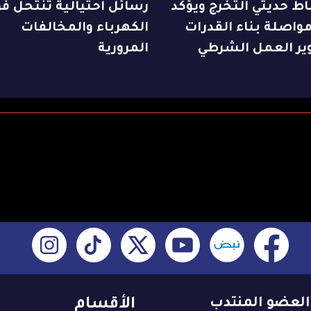
ط حديثي التخرج ويؤكد
رسائل احتيالية تنتحل فو
واصلة بناء القدرات
الكهرباء والمخالفات
ير العمل الشرطي
المرورية
العضو المنتدب
الأقسام