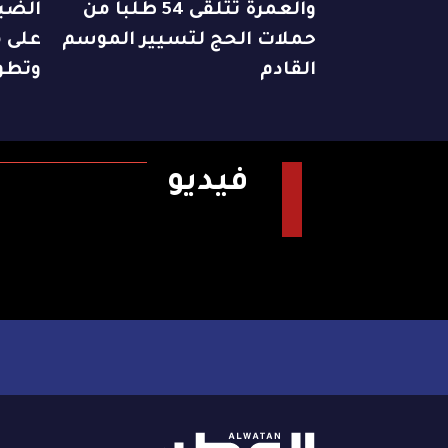
والعمرة تتلقى 54 طلباً من
الضبا
حملات الحج لتسيير الموسم
على م
القادم
وتطو
فيديو