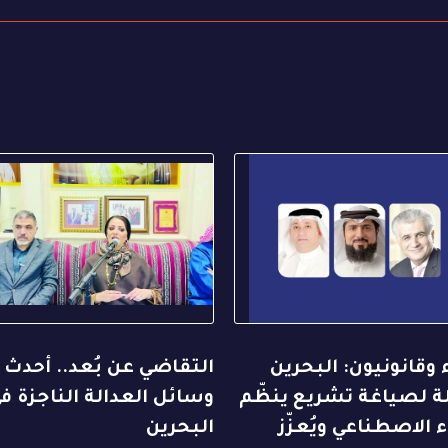
 وقانونيون: البحرين
التقاضي عن بُعد.. أحدث
ة لصياغة تشريع ينظّم
وسائل العدالة الناجزة ف
ء الاصطناعي ويُعزّز
البحرين