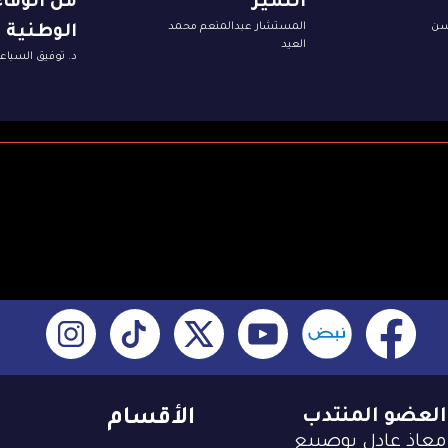
التميز
من الوفاء
سن
المستشار عبدالمنعم محمد
الوطنية
العيد
د. توفيق السباع
العضو المنتدب
الأقسام
معاذ عادل بوصيبع