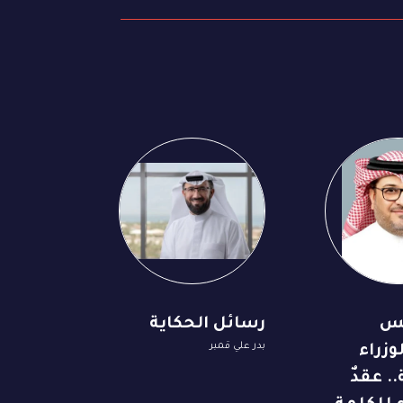
يس
رسائل الحكاية
بدر علي قمبر
زراء
. عقدٌ