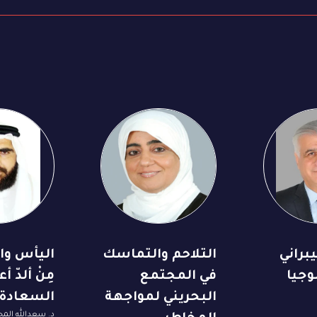
براني
التلاحم والتماسك
اليأس وا
وجيا
في المجتمع
مِنْ ألدّ أ
البحريني لمواجهة
السعادة
د. سعدالله الم