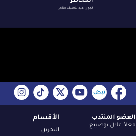
المخاطر
نجوى عبداللطيف جناحي
العضو المنتدب
الأقسام
معاذ عادل بوصيبع
البحرين