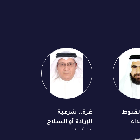
لقنوط
غزة.. شرعية
عداء
الإرادة أو السلاح
عبدالله الجنيد
حمدي