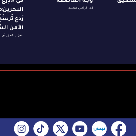
لمضيق
وجه العاصفة
في «دِرع
أ.د. فراس محمد
البحرين»
رَدع تُرسّ
الأمن الش
سونيا هدريش