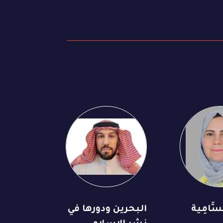
َّامِية
البحرين ودورها في