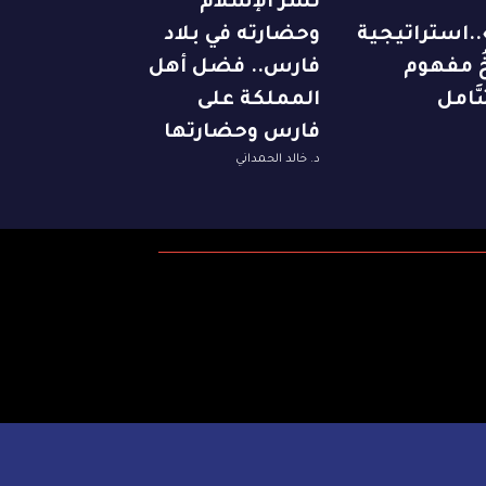
نشر الإسلام
..استراتيجية
وحضارته في بلاد
ِخُ مفهوم
فارس.. فضل أهل
َّامل
المملكة على
فارس وحضارتها
د. خالد الحمداني