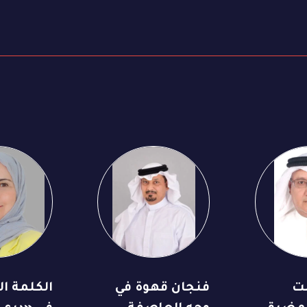
ت
فنجان قهوة في
الكلمة الس