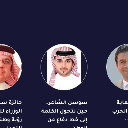
ماية
سوسن الشاعر..
جائزة س
 الحرب
حين تتحول الكلمة
الوزراء ل
م
إلى خط دفاع عن
رؤية وطن