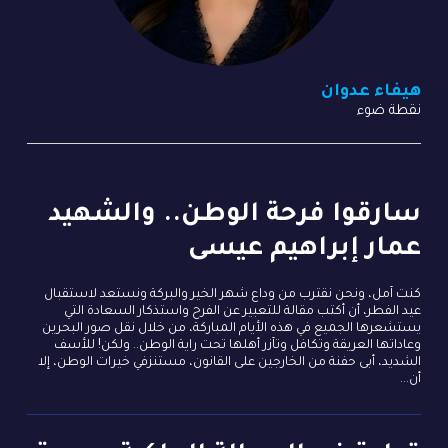
هيفاء عدوان
نقطة ضوء
سارقوا فرحة الوطن.. والشهيد
عمار إبراهيم عيسى
كنت آمل، ونحن نقترب من وداع شهر الخير والبركة ونستعد لاستقبال
عيد الفطر، أن أكتب مقالة للتعبير عن الفرح واستذكار السعادة التي
يستشعرها الجميع في هذه الأيام المباركة، من خلال نقل صور البحرين
وعاداتها العريقة وتكافل وتآزر أهلها تحت راية الوطن.. ولكن! للأسف
الشديد، أبى حفنة من الخارجين على القانون، مستنزفي خيرات الوطن، إلا
أن...