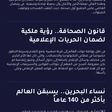
والمغفرة، ودعاء إلى الله لا ينقطع آناء الليل وأطراف النهار بأن يديم على
وطننا الغالي نعمة الأمن والأمان وأن يحفظ قيادته وشعبه.. في رمضان
الماضي عاش الجميع أول صدمة، حيث أغلقت المساجد وتوقفت
الصلوات...
قانون الصحافة.. رؤية ملكية
لضمان الحريات الإعلامية
في ظل عولمة حولت العالم إلى قرية صغيرة؛ ومع التقدم وسرعة التطور
خصوصاً في قطاعي التكنولوجيا والاتصالات، والتي كان لها الأثر الكبير
على مختلف وسائل الإعلام، إضافة إلى دخول أشكال وصور إعلامية لم
تكن معروفة، أصبح من المهم أن تتواكب القوانين والتشريعات الإعلامية
مع كل هذه المتغيرات، مع الحفاظ على قواعد العمل الإعلامي وعلى
رأسها...
نساء البحرين.. يسبقن العالم
بأكثر من 140 عاماً