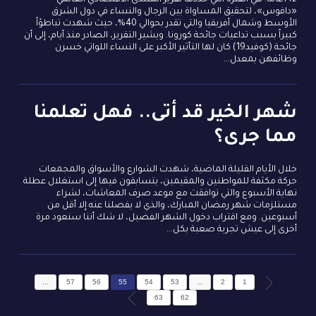
142عاماً؛ هي الفترة التي حددها تقرير المنتدى الاقتصادي العالمي
«دافوس»، لتحقيق المساواة بين الرجال والنساء في دول الشرق
الأوسط وشمال أفريقيا والتي تقدر بحوالي 40%، حيث شهدت تباطؤاً
كبيراً بسبب تداعيات جائحة كورونا. ويشير التقرير، الصادر منذ أيام، إلى أن
جائحة (كوفيد19) كان لها التأثير الأكبر على النساء اللواتي خسرن
وظائفهن بمعدل...
شهر الخير قد أتى.. فهل تعلمنا
مما جرى؟
خلال الأيام القليلة الماضية، شهدت الشوارع والأسواق والمجمعات
حركة مكثفة للمواطنين والمقيمين، يتسابقون فيها إلى استغلال عطلة
نهاية الأسبوع والتي توافقت مع موعد صرف المعاشات، لشراء
مستلزمات شهر رمضان المبارك، والذي لا يفصلنا عنه إلا أقل من
أسبوعين. ومع اقتراب دخول الشهر الفضيل، لا شك أننا سنعود مرة
أخرى إلى عيش تجربة صعبة بكل...
...
57
56
55
54
53
...
2
1
63
62