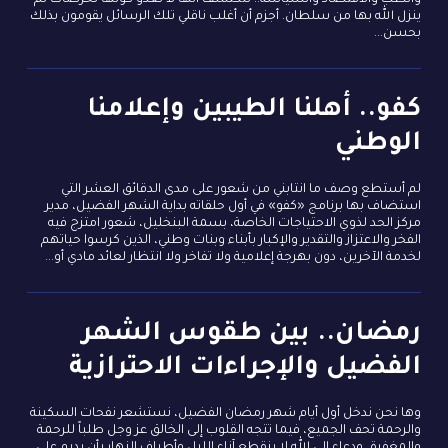
والطب والاقتصاد والسياسة.. لنكتشف أنها لا تعدو كونها تخرصات لم
ينزل الله بها من سلطان. أجزم أن أغلب ناقلي تلك الرسائل يقومون بذلك
بحسن...
كفو.. أهلنا الطيبين وإعلامنا
الوطني
لم أستطع وصف ما انتابني من شعور على مدى الدقائق العشر التي
استضاف بها برنامج «كفو» في أول حلقاته بداية الشهر الفضيل، مدير
مركز الحد لذوي الاحتياجات الخاصة، بسمة البنخليل، شعور امتزج فيه
الفخر والاعتزاز والتقدير والإكبار بأبناء وبنات وطني، الذين كرسوا حياتهم
لخدمة الآخرين، دون بهرجة إعلامية ولا تفاخر ولا انتظار لعائد مادي أو...
رمضان.. بين طقوس الشهر
الفضيل والإجراءات الاحترازية
وها نحن ندخل أول أيام شهر رمضان الفضيل، نستشعر نفحات السكينة
والرحمة تحف الجميع، فيما تتجه القلوب إلى الخالق عز وجل طلباً للرحمة