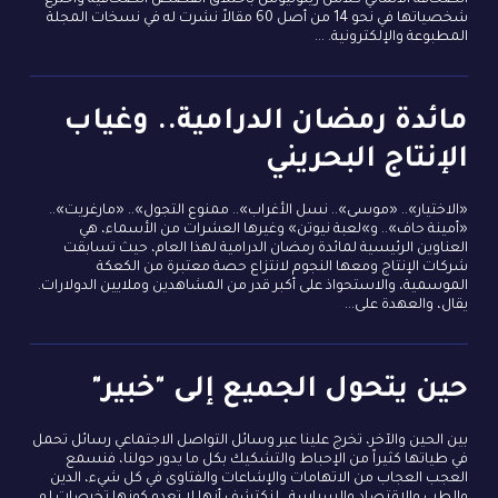
الصحافة الألماني كلاس ريلوتيوس باختلاق القصص الصحافية واخترع
شخصياتها في نحو 14 من أصل 60 مقالاً نشرت له في نسخات المجلة
المطبوعة والإلكترونية. ...
مائدة رمضان الدرامية.. وغياب
الإنتاج البحريني
«الاختيار».. «موسى».. نسل الأغراب».. ممنوع التجول».. «مارغريت»..
«أمينة حاف».. و»لعبة نيوتن» وغيرها العشرات من الأسماء، هي
العناوين الرئيسية لمائدة رمضان الدرامية لهذا العام، حيث تسابقت
شركات الإنتاج ومعها النجوم لانتزاع حصة معتبرة من الكعكة
الموسمية، والاستحواذ على أكبر قدر من المشاهدين وملايين الدولارات.
يقال، والعهدة على...
حين يتحول الجميع إلى "خبير"
بين الحين والآخر، تخرج علينا عبر وسائل التواصل الاجتماعي رسائل تحمل
في طياتها كثيراً من الإحباط والتشكيك بكل ما يدور حولنا، فنسمع
العجب العجاب من الاتهامات والإشاعات والفتاوى في كل شيء، الدين