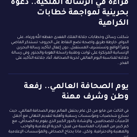
قراءة في الرسالة الملكية.. دعوة
بحرينية لمواجهة خطابات
الكراهية
شكلت رسائل وخطابات جلالة الملك المفدى حفظه الله ورعاه، على
الدوام، خارطة طريق واضحة تضع النقاط على الحروف؛ تستذكر الماضي
وتقرأ الواقع وتستشرف المستقبل، دون إغفال لتأكيد رسالة البحرين
الإنسانية المرتكزة على ثوابت وطنية راسخة الهوية والجذور. وفي رسالة
جلالته لمناسبة اليوم العالمي لحرية الصحافة، أعاد جلالته التأكيد على
الفخر...
يوم الصحافة العالمي.. رفعة
وطن وشرف مهنة
في الثالث من مايو من كل عام يحتفل العالم بيوم الصحافة العالمي، حيث
تسارع شخصيات ومؤسسات رسمية وأهلية لتقديم التهاني مع أجمل
الأمنيات للصحافيين، والإشادة بالدور الكبير الذي يقوم به الصحافي، مع
كم كبير من العبارات المناسبة من قبيل؛ الحرية الإعلامية والواجب
والمهنية والاحترافية. ولكن، ماذا يحتاج الصحافي والمؤسسات الإعلامية