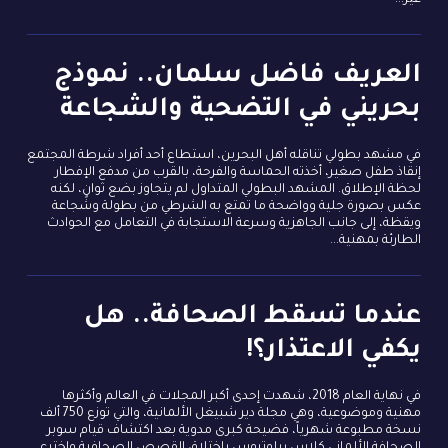
غير...
العريف فاضل سلمان.. نموذج
بحريني في التضحية والشجاعة
في مشهد بطولي تناقله أهل البحرين، استطاع أحد أفراد شرطة المجتمع
إنقاذ طفل صغير، أخذته الحماسة والفرحة، بالقرب من مدفع الإفطار
لحظة الإطلاق. المشهد البطولي المتداول لم يتجاوز بضع ثوانٍ، لكنه
عكس بصورة جلية وواضحة ما تمتع به الشرطي من بطولة وشجاعة
ويقظة، إلى جانب الجاهزية وسرعة الاستجابة في التعامل مع الحوادث
الطارئة بمهنية...
عندما تسقط الصحافة.. هل
يكفي الاعتذار؟!
في نهاية العام 2018، شهدت إحدى أكبر المجلات في العالم وأكثرها
مهنية وموضوعية، وهي مجلة دير شبيغل الألمانية، والتي توزع 750 ألف
نسخة مطبوعة شهرياً، فضيحة كبرى مدوية بعد اكتشاف قيام سوبر