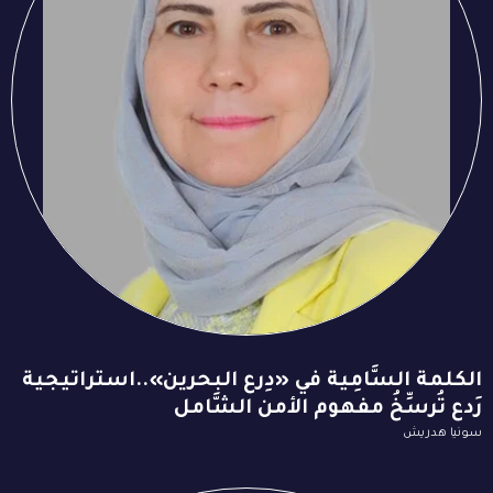
الكلمة السَّامِية في «دِرع البحرين»..استراتيجية
رَدع تُرسِّخُ مفهوم الأمن الشَّامل
سونيا هدريش