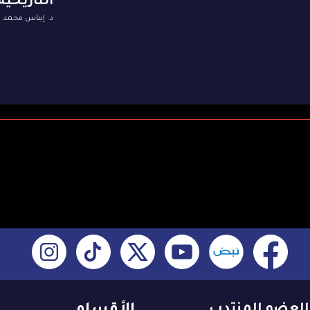
التاريخية
د. إيناس محمد