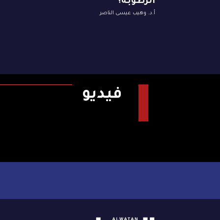
الرطوبة؟
أ.د. وهيب عيسى الناصر
فيديو