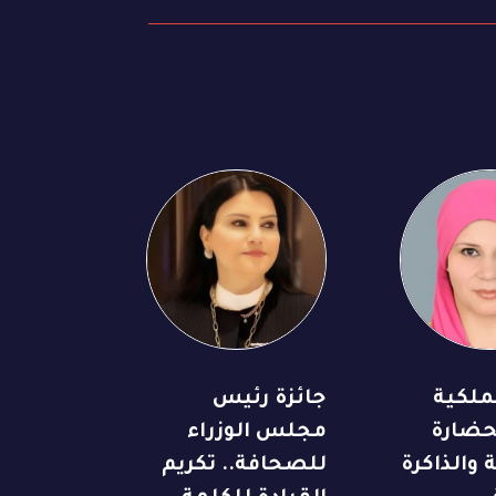
لملكية
جائزة رئيس
حضارة
مجلس الوزراء
 والذاكرة
للصحافة.. تكريم