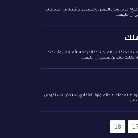
د كفاح مرير، وبذل النفس والنفيس، وتثبيته في السجلات
 آل خليفة...
ملك
لمحبة للسلام، ونبأ وفاته رحمه الله تعالى وأسكنه
 الملك حمد بن عيسى آل خليفة...
هيته وعلو هاماته، ولولا اعتقادي المتجذر بأنك تكره أن
 من...
18
1