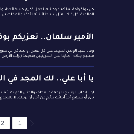
كل دولة وأمة لها أعياد وطنية، تحمل ذكرى جليلة لأجداد وآ
العالمية، كل ذلك يمثل سياجاً لأبنائه الأوفياء المخلصين
الأمير سلمان.. نعزيكم بوف
وفاة فقيد الوطن الحبيب على كل نفس، والساكن في سويدا
فسيح جناته، أصابنا نحن البحرينيين بفجيعة زلزلت الأرض 
يا أبا علي.. لك المجد في ا
لولا إيماني الراسخ بالرحمة والعطف والحنان الذي يملأ قلب
ترى أو تسمع أحد أبنائك يتألم من أجل أن يرثيك، لا بالدموع 
2
1