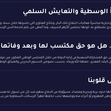
بدأ الوسطية والتعايش السلمي
ي تضطلع به، كونها تحتضن الأزهر الشريف، وما أعطى من علم لخدمة الدين الإسلا
. هل هو حق مكتسب لها وبعد وفاتها 
ن حق المشاركة الشعبية في إدارة الدولة من خلال المجلس الوطني المكون من غرفتي 
لاد المفدى، حفظه الله ورعاه، بحسب نصوص الدستور البحريني والميثاق الوطني 
 قلوبنا
 لها حدود برية وبحرية وفضاء، مسؤولة عن الدفاع عنهم ضد كل من تسول له نفس
طن المهزوم أو أجزاء منه ووضعها تحت حكمها قهراً. الرسالات السماوية من رب ال