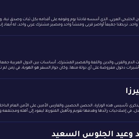
 الخليجي العربي، الذي أسسه قادتنا يوم وقوفه على أقدامه بكل ثبات وصدق نية، و
ن واحد، تربطنا جميعاً أواصر قربى ومنشأ واحد ومصير مشترك عربي واحد، له أبعاد إ
ن حيث الدم والقربى والدين واللغة والمصير المشترك، أساسات بين الدول العربية جم
 تأشيرات دخول مفروضة على أي دولة منها، وكان جواز السفر هو الهوية، في زمن لم تك
رزا
ية بذكرى تأسيس هذه الوزارة، الحصن الحصين والفارس الأمين على الأمن العام الداخ
العدل، في إصلاحيات رائدها وهدفها تقويم وتأهيل المتورط ليعود إلى أهله ومجتمعه 
يد وعيد الجلوس السعيد