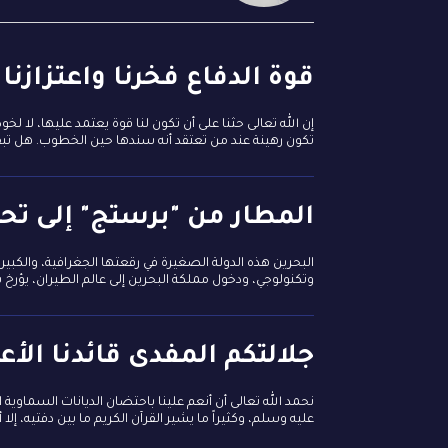
قوة الدفاع فخرنا واعتزازنا
إن الله تعالى حثنا على أن تكون لنا قوة يعتمد عليها، لا 
تكون رهينة عند من تعتقد أنه سندها حين الخطوب. هل تبقى بلا
المطار من "برستج" إلى تحف
البحرين هذه الدولة الصغيرة في رقعتها الجغرافية، والكبي
وتكنولوجي، ودخول مملكة البحرين إلى عالم الطيران، يؤرخ بنزول أول طائرة تط
جلالتكم المفدى قائدنا الأ
نحمد الله تعالى أن أنعم علينا باحتضان الديانات السماوية ا
عليه وسلم، وكثيراً ما يشير القرآن الكريم ما بين دفتيه، إل