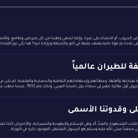
لخوض الحروب، أو الاعتداء على غيرنا، وإنما لنحمي وطننا من كل متربص وطامع. والأمة
دنا بلا قوة ذاتية يعتمد عليها في التو واللحظة وبإرادة حرة؟ هنا يأتي دور القيادة ا
ة للطيران عالمياً
رة بقيادتها وأهلها، وعطائهم وإسهاماتهم الثقافية والحضارية والعلمية، لم تكن في
ير في سماء دول خليجنا العربي، وذلك عام 1932، عندما حطت على أرض سباق الخيل...
على وقدوتنا الأسمى
لثلاث المشهورة عالمياً، ألا وهي الإسلام واليهودية والنصرانية، والأخيرتان كانتا تمه
ا أن محمداً صلى الله عليه وسلم هو الرسول المنتظر، الموجود ذكره في التوراة...