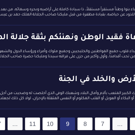
باء بنوا وطناً مستقراً مستقلاً، ذا سيادة كاملة على أراضيه وبحره وسمائه، من بع
، للذود عن حياضه، بقيادة مظفرة من قبل مليكنا صاحب الجلالة الملك حمد بن عيسى
اة فقيد الوطن ونهنئكم بثقة جلالة ال
ء قلوب جميع المواطنين والخليجيين وجميع ملوك وأمراء ورؤساء الدول والشعوب ا
من تحت أقدامنا، وأول وأكبر من حزن على فراقه سيدنا ومليكنا حضرة صاحب الجلالة
لأرض والخلد في الجنة
ك الكبير المتعب بآلام وآمال البلاد وشعبك الوفي الذي أخلصت له وضحيت من أجل رفا
أو البكاء أو العويل أو القلب المكلوم أو النفس المثقلة بالإحزان، لولا كل ذلك لجعلت
7
...
11
10
9
8
7
...