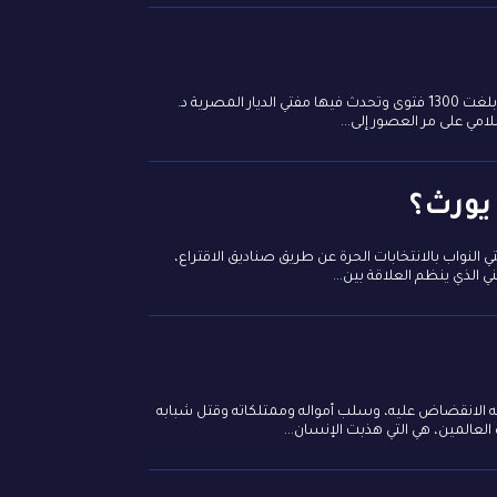
في ظهر يوم الاثنين الموافق 28-12-2020، بثت قناة النيل الإخبارية مباشرةً فعاليات اجتماع تلك الدار، ونتائج الفتاوى التي باشرتها خلال سنة، وبلغت 1300 فتوى وتحدث فيها مفتي الديار المصرية د.
مي على مر العصور إلى...
يورث؟
النواب بالانتخابات الحرة عن طريق صناديق الاقتراع،
الذي ينظم العلاقة بين...
ه الانقضاض عليه، وسلب أمواله وممتلكاته وقتل شبابه
عالمين، هي التي هذبت الإنسان...