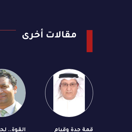
مقالات أخرى
قمة جدة وقيام
القوة.. لح