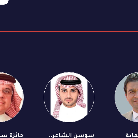
ماية
سوسن الشاعر..
جائزة س