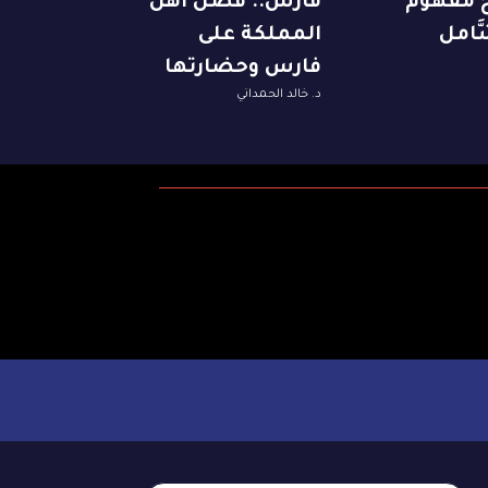
ِخُ مفهوم
فارس.. فضل أهل
َّامل
المملكة على
فارس وحضارتها
د. خالد الحمداني