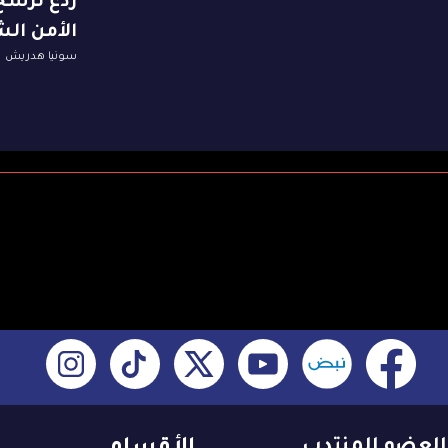
رَدع تُرسّ
الأمن الش
سونيا هدريش