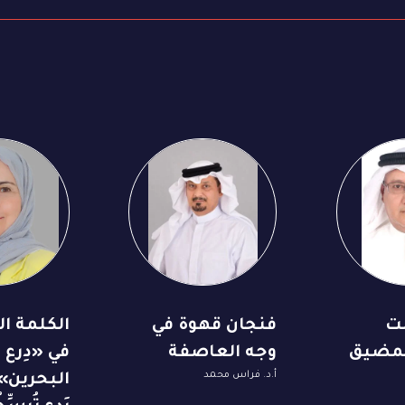
ت
فنجان قهوة في
الكلمة الس
لمضيق
وجه العاصفة
في «دِرع
أ.د. فراس محمد
البحرين»