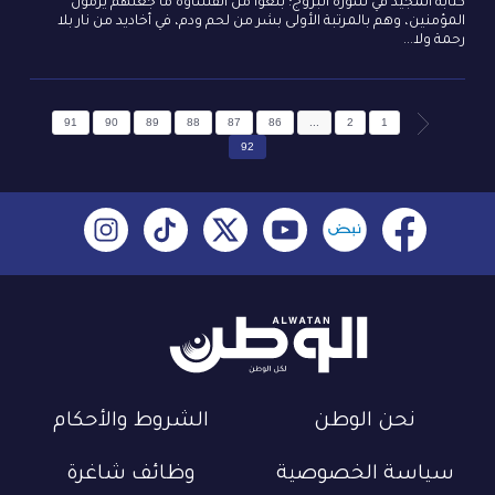
كتابه المجيد في سورة البروج؛ بلغوا من القساوة ما جعلهم يرمون
المؤمنين، وهم بالمرتبة الأولى بشر من لحم ودم، في أخاديد من نار بلا
رحمة ولا...
91
90
89
88
87
86
...
2
1
92
نحن الوطن
الشروط والأحكام
سياسة الخصوصية
وظائف شاغرة