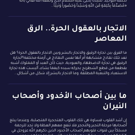
لكلمة التوحيد. سيدنا يحيى عليه السلام الذي وصفه الله تعالي بأنه
«مُصَدِّقاً بِكَلِمَةٍ مّنَ اللّهِ وَسَيّداً وَحَصُوراً وَنَبِيّاً...
الاتجار بالعقول الحرة.. الرق
المعاصر
ما الفرق بين تجارة الرقيق والاتجار بالبشر وبين الاتجار بالعقول الحرة؟ هل
تعد تلك نماذج متشابهة أم أنها نفس النماذج في أزمنة مختلفة؟!تجارة
الرقيق هي تجارة الاضطهاد والعبودية، حيث كان العبد أو المملوك أشبه
بقطعة من قطع الشطرنج يحركه سيده كيفما يشاء، أليست هذه تجارة
الاستعباد والتبعية المطلقة. وما الاتجار بالبشر إلا شكل من أشكال...
ما بين أصحاب الأخدود وأصحاب
النيران
إن أشد القلوب قساوة هي تلك القلوب المتحجرة المتصلبة، وعندما يبلغ
أصحابها مرحلة التجبر والتحجر فلا تنفع معهم العظة ولا تجد للرحمة
مسلكاً بين قنوات قلوبهم.أصحاب الأخدود الذين ذكرهم الله عزوجل في