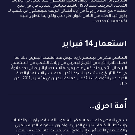
الأمريكي من المطالبين بإنهاء التمييز العنصري ضد السود في الولايات
المتحدة الأمريكية سنة 1963، ناشط سياسي إنساني، قال في إحدى
خطبه «لدي حلم بأن يوماً من أيام أطفالي الأربعة سيعيشون في شعب لا
يكون فيه الحكم على الناس بألوان جلودهم، ولكن بما تنطوي عليه
أخلاقهم».تبعه بعد...
استعمار 14 فبراير
السادس عشر من ديسمبر تاريخ مبجل عند الشعب البحريني ذلك لما
تحمله ذاكرة الأيام في التاريخ البحريني من ويلات الشعب من الاستعمار
البريطاني للتحرر منه، فمن عاصر مرحلة الاستعمار البريطاني يجد حلاوةً
في هذا التاريخ ويستشعر بنشوة التحرر بعدما شل الاستعمار الحياة
الحرة. قبل المؤامرة الدنيئة على مملكة البحرين في 14 فبراير 2011 ، من
قبل...
أُمة احرق..
يسمي البعض ما مرت فيه بعض الشعوب العربية من ثورات وانقلابات
وإسقاط للأنظمة بـ»الربيع العربي»، وآخرون يسمونه بالخريف العربي،
والمصطلح الأخير أقرب إلى الواقع الذي نعيشه، فما يحدث في بعض