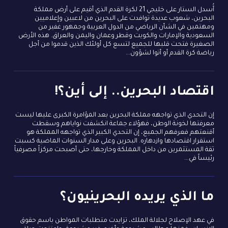
أُسدل الستار على خليجي 21 لكرة القدم الذي أقيم على أرض مملكة
البحرين، شعوب عديدة توافدت على البحرين من لاعبين وإعلاميين
ومهتمين في الشأن الرياضي من الدول العربية وجمهور غفير من
السعودية والإمارات والكويت وقطر وعمان واليمن والعراق. هذه الأرض
الصغيرة فتحت قلبها للجميع لتسع كل أولئك الذين قدموا من أجل
رياضة كرة القدم أو أتوا لشؤون...
اقتصاد البحرين.. إلى أين؟!
إن التحدي الذي تواجهه مملكة البحرين بعد المؤامرة الكبرى عليها ليست
معرفتها لخونة الوطن، فهؤلاء جماعة انكشفت نواياهم وسقطت
أقنعتهم فعرفهم الجميع، إن التحدي الكبير الذي تواجهه المملكة هو
استقرار اقتصادها وازدهاره. البحرين وعلى مدار السنوات الماضية كسبت
ثقة المستثمرين من داخل المملكة وخارجها، حتى أصبحت مركزاً مصرفياً
رئيساً في...
ما الذي يريده البحرينيون؟
في عهد الإصلاح لجلالة الملك، تزايدت متطلبات المواطن باسم حقوق