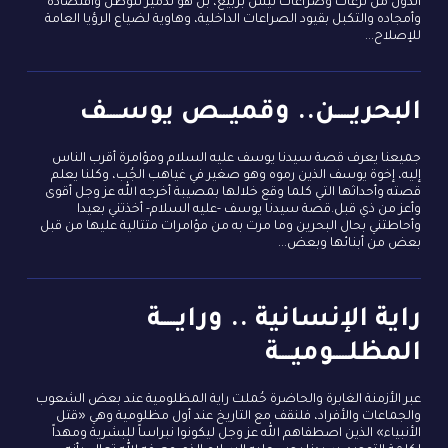
الدول من نزعات وصراعات ليس بربيع، بل هو تدمير للوطن واقتصاده
وأمجاده والتكبل بقيود الصراعات الداخلية، وهاوية لضياع الرؤيا العامة
للإصلاح...
البحريـــــن.. وقميـــص يوســــف
جميعنا يعرف قصة سيدنا يوسف عليه السلام ومؤامرة أقرب الناس
إليه، إخوة يوسف الذين رموه وهو صغير في غياهب الجُب، وكلنا يعلم
قصته وأحداثها التي كلما وقع خلالها بمصيبة أخرجه الله عز وجل أقوى
وأعز من ذي قبل.قصة سيدنا يوسف -عليه السلام- أخذتني بعيدا
وأحاطتني بحال البحرين وما مرت به من مؤامرات متتالية عليها من قبل
بعض من أبنائها وبعض...
راية الإنسانية .. ورايـــــة
المظلـــــوميــــة
عبر الأزمنة الغابرة والحاضرة حُملت راية المظلومية عند بعض الشعوب
والجماعات والأفراد، فلنقف مع التاريخ عند أول مظلومية وهي «قتل
الأنبياء» الذين اصطفاهم الله عز وجل ليكونوا نبراساً للبشرية ومهداً